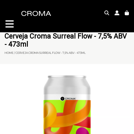
Cerveja Croma Surreal Flow - 7,5% ABV
- 473ml
HOME / CERVEJA CROMA SURREAL FLOW - 7,5% ABV - 473ML