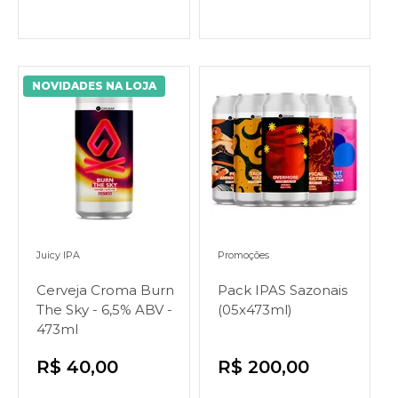
NOVIDADES NA LOJA
Juicy IPA
Promoções
Cerveja Croma Burn
Pack IPAS Sazonais
The Sky - 6,5% ABV -
(05x473ml)
473ml
R$ 40,00
R$ 200,00