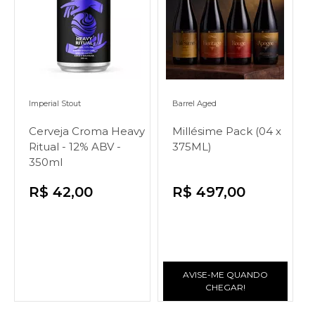
Imperial Stout
Barrel Aged
Cerveja Croma Heavy
Millésime Pack (04 x
Ritual - 12% ABV -
375ML)
350ml
R$ 42,00
R$ 497,00
AVISE-ME QUANDO
CHEGAR!