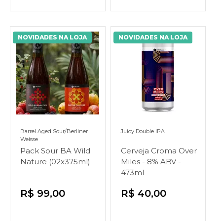
NOVIDADES NA LOJA
NOVIDADES NA LOJA
Barrel Aged
Sour/Berliner
Juicy Double IPA
Weisse
Pack Sour BA Wild
Cerveja Croma Over
Nature (02x375ml)
Miles - 8% ABV -
473ml
R$ 99,00
R$ 40,00