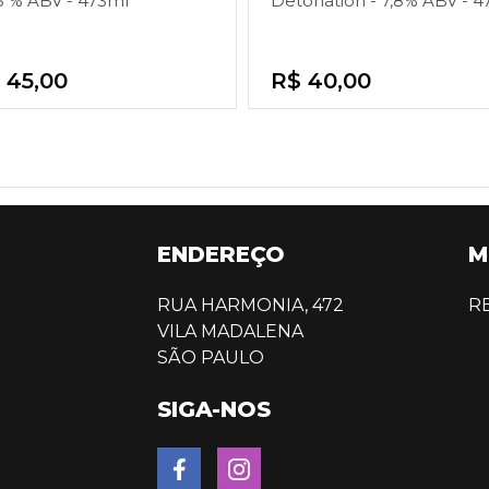
,5 % ABV - 473ml
Detonation - 7,8% ABV - 4
 45,00
R$ 40,00
ENDEREÇO
M
RUA HARMONIA, 472
R
VILA MADALENA
SÃO PAULO
SIGA-NOS