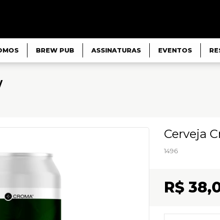
OMOS
BREW PUB
ASSINATURAS
EVENTOS
RE
V
Cerveja C
1496
R$ 38,