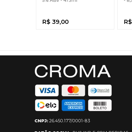
5% ABV - 473ml
- 8
R$ 39,00
R$
CNPJ:
26.450.177/0001-83