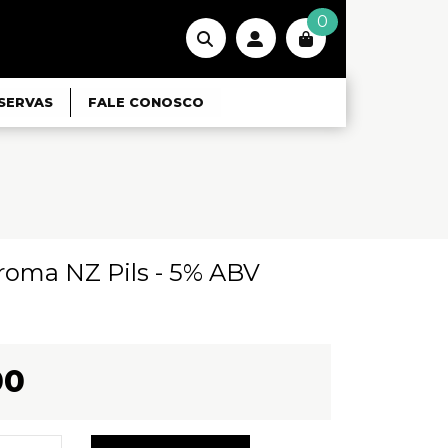
0
SERVAS
FALE CONOSCO
roma NZ Pils - 5% ABV
00