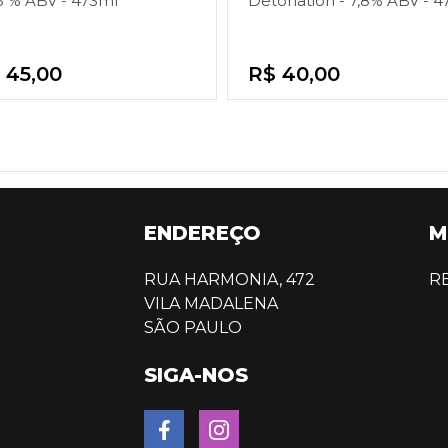
,5 % ABV - 473ml
Detonation - 7,8% ABV - 4
 45,00
R$ 40,00
ENDEREÇO
M
RUA HARMONIA, 472
R
VILA MADALENA
SÃO PAULO
SIGA-NOS