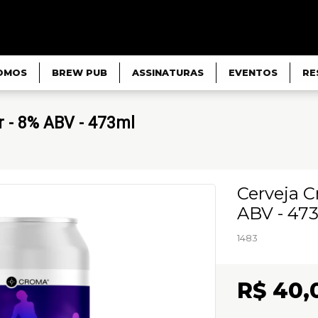
OMOS
BREW PUB
ASSINATURAS
EVENTOS
RE
 - 8% ABV - 473ml
Cerveja 
ABV - 47
1483
R$ 40,