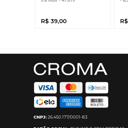
5% ABV - 473ml
- 8
R$ 39,00
R$
CNPJ:
26.450.177/0001-83